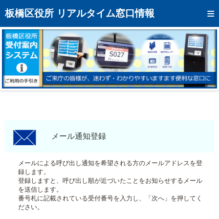
トップページへ
板橋区役所 リアルタイム窓口情報
混雑予想カレンダー
リアルタイム混雑状況
リアルタイム受付番号状況
メール通知登録
お問い合わせ
モバイルサイト
メール通知登録
アクセス
メールによる呼び出し通知を希望される方のメールアドレスを登
録します。
区役所フロアマップ
登録しますと、呼び出し順が近づいたことをお知らせするメール
を送信します。
番号札に記載されている受付番号を入力し、「次へ」を押してく
ださい。