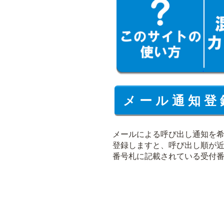
メ ー ル 通 知 登 
メールによる呼び出し通知を
登録しますと、呼び出し順が
番号札に記載されている受付