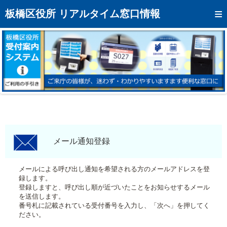
トップページへ
板橋区役所 リアルタイム窓口情報
混雑予想カレンダー
リアルタイム混雑状況
リアルタイム受付番号状況
メール通知登録
お問い合わせ
モバイルサイト
メール通知登録
アクセス
メールによる呼び出し通知を希望される方のメールアドレスを登
録します。
区役所フロアマップ
登録しますと、呼び出し順が近づいたことをお知らせするメール
を送信します。
番号札に記載されている受付番号を入力し、「次へ」を押してく
ださい。