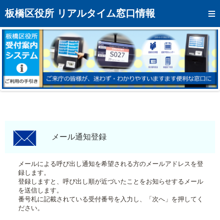
トップページへ
板橋区役所 リアルタイム窓口情報
混雑予想カレンダー
リアルタイム混雑状況
リアルタイム受付番号状況
メール通知登録
お問い合わせ
モバイルサイト
メール通知登録
アクセス
メールによる呼び出し通知を希望される方のメールアドレスを登
録します。
区役所フロアマップ
登録しますと、呼び出し順が近づいたことをお知らせするメール
を送信します。
番号札に記載されている受付番号を入力し、「次へ」を押してく
ださい。