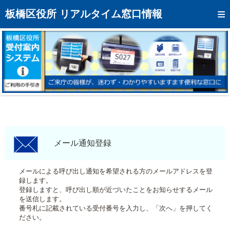
トップページへ
板橋区役所 リアルタイム窓口情報
混雑予想カレンダー
リアルタイム混雑状況
リアルタイム受付番号状況
メール通知登録
お問い合わせ
モバイルサイト
メール通知登録
アクセス
メールによる呼び出し通知を希望される方のメールアドレスを登
録します。
区役所フロアマップ
登録しますと、呼び出し順が近づいたことをお知らせするメール
を送信します。
番号札に記載されている受付番号を入力し、「次へ」を押してく
ださい。