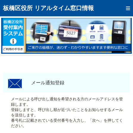
トップページへ
板橋区役所 リアルタイム窓口情報
混雑予想カレンダー
リアルタイム混雑状況
リアルタイム受付番号状況
メール通知登録
お問い合わせ
モバイルサイト
メール通知登録
アクセス
メールによる呼び出し通知を希望される方のメールアドレスを登
録します。
区役所フロアマップ
登録しますと、呼び出し順が近づいたことをお知らせするメール
を送信します。
番号札に記載されている受付番号を入力し、「次へ」を押してく
ださい。