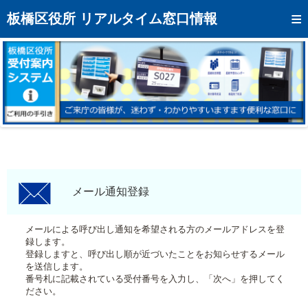
トップページへ
板橋区役所 リアルタイム窓口情報
混雑予想カレンダー
リアルタイム混雑状況
リアルタイム受付番号状況
メール通知登録
お問い合わせ
モバイルサイト
メール通知登録
アクセス
メールによる呼び出し通知を希望される方のメールアドレスを登
録します。
区役所フロアマップ
登録しますと、呼び出し順が近づいたことをお知らせするメール
を送信します。
番号札に記載されている受付番号を入力し、「次へ」を押してく
ださい。