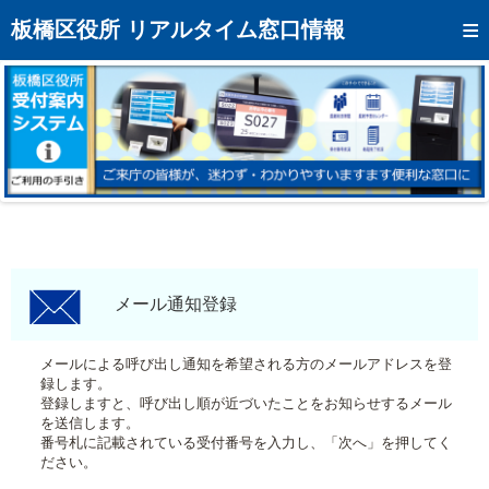
トップページへ
板橋区役所 リアルタイム窓口情報
混雑予想カレンダー
リアルタイム混雑状況
リアルタイム受付番号状況
メール通知登録
お問い合わせ
モバイルサイト
メール通知登録
アクセス
メールによる呼び出し通知を希望される方のメールアドレスを登
録します。
区役所フロアマップ
登録しますと、呼び出し順が近づいたことをお知らせするメール
を送信します。
番号札に記載されている受付番号を入力し、「次へ」を押してく
ださい。