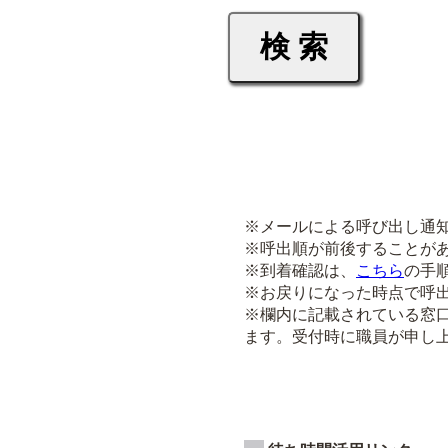
※メールによる呼び出し通
※呼出順が前後することが
※到着確認は、
こちら
の手
※お戻りになった時点で呼
※欄内に記載されている窓
ます。受付時に職員が申し