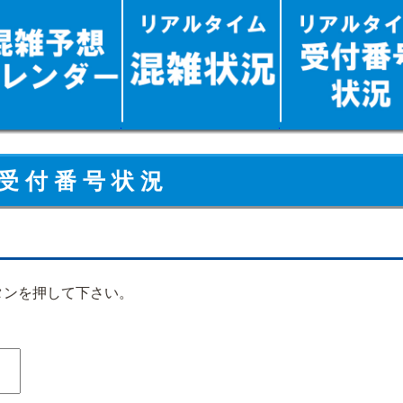
受 付 番 号 状 況
タンを押して下さい。