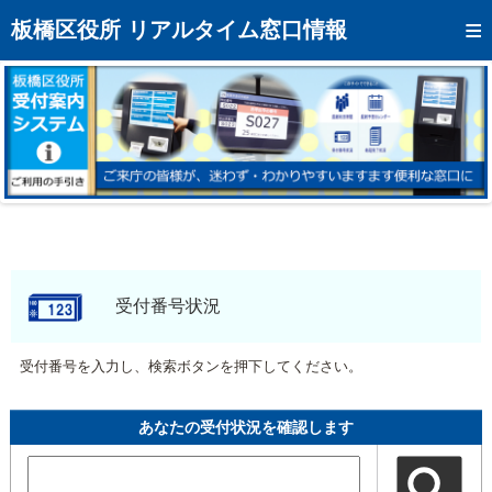
トップページへ
板橋区役所 リアルタイム窓口情報
混雑予想カレンダー
リアルタイム混雑状況
リアルタイム受付番号状況
メール通知登録
お問い合わせ
モバイルサイト
受付番号状況
アクセス
受付番号を入力し、検索ボタンを押下してください。
区役所フロアマップ
あなたの受付状況を確認します