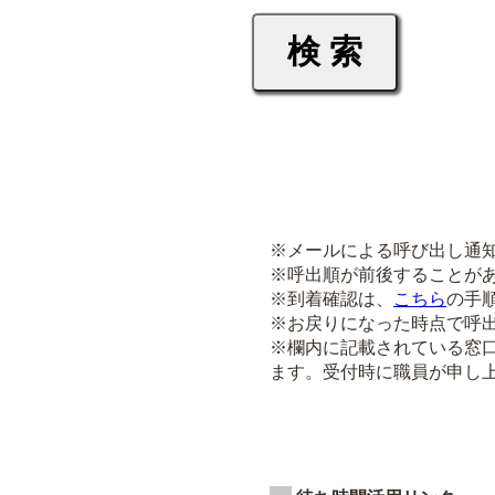
※メールによる呼び出し通
※呼出順が前後することが
※到着確認は、
こちら
の手
※お戻りになった時点で呼
※欄内に記載されている窓
ます。受付時に職員が申し