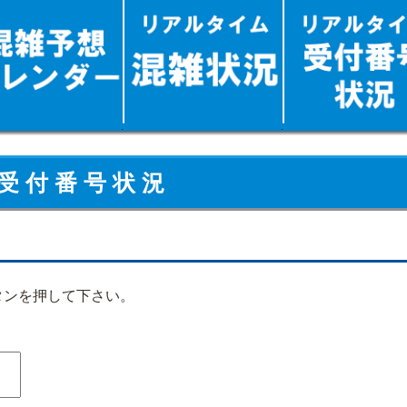
受 付 番 号 状 況
タンを押して下さい。