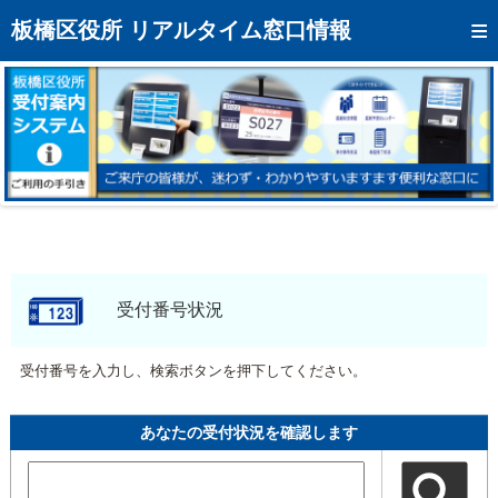
トップページへ
板橋区役所 リアルタイム窓口情報
混雑予想カレンダー
リアルタイム混雑状況
リアルタイム受付番号状況
メール通知登録
お問い合わせ
モバイルサイト
受付番号状況
アクセス
受付番号を入力し、検索ボタンを押下してください。
区役所フロアマップ
あなたの受付状況を確認します