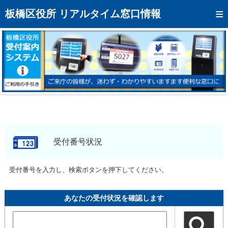
トップページへ
板橋区役所 リアルタイム窓口情報
混雑予想カレンダー
リアルタイム混雑状況
リアルタイム受付番号状況
メール通知登録
お問い合わせ
モバイルサイト
受付番号状況
アクセス
受付番号を入力し、検索ボタンを押下してください。
区役所フロアマップ
あなたの受付状況を確認します