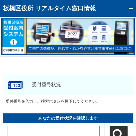
トップページへ
板橋区役所 リアルタイム窓口情報
混雑予想カレンダー
リアルタイム混雑状況
リアルタイム受付番号状況
メール通知登録
お問い合わせ
モバイルサイト
受付番号状況
アクセス
受付番号を入力し、検索ボタンを押下してください。
区役所フロアマップ
あなたの受付状況を確認します