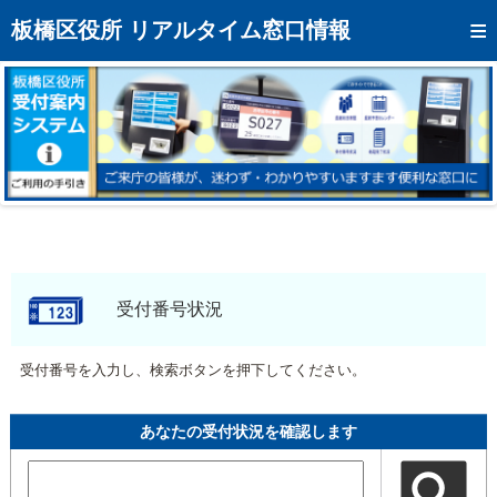
トップページへ
板橋区役所 リアルタイム窓口情報
混雑予想カレンダー
リアルタイム混雑状況
リアルタイム受付番号状況
メール通知登録
お問い合わせ
モバイルサイト
受付番号状況
アクセス
受付番号を入力し、検索ボタンを押下してください。
区役所フロアマップ
あなたの受付状況を確認します