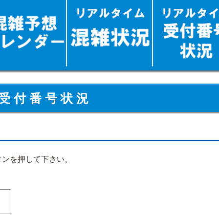
受 付 番 号 状 況
タンを押して下さい。