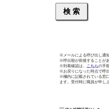
※メールによる呼び出し通
※呼出順が前後することが
※到着確認は、
こちら
の手
※お戻りになった時点で呼
※欄内に記載されている窓
ます。受付時に職員が申し