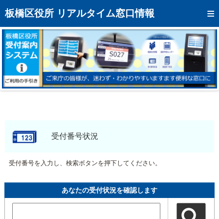
トップページへ
板橋区役所 リアルタイム窓口情報
混雑予想カレンダー
リアルタイム混雑状況
リアルタイム受付番号状況
メール通知登録
お問い合わせ
モバイルサイト
受付番号状況
アクセス
受付番号を入力し、検索ボタンを押下してください。
区役所フロアマップ
あなたの受付状況を確認します