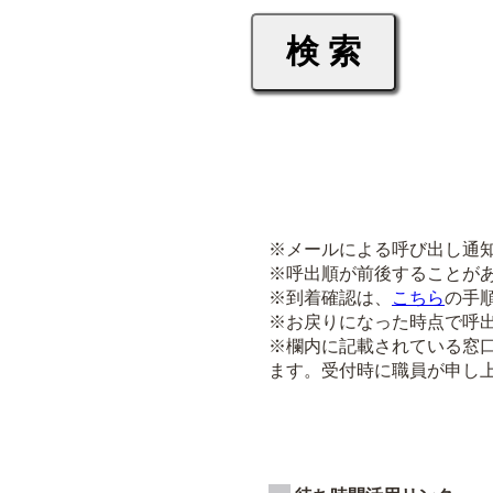
※メールによる呼び出し通
※呼出順が前後することが
※到着確認は、
こちら
の手
※お戻りになった時点で呼
※欄内に記載されている窓
ます。受付時に職員が申し