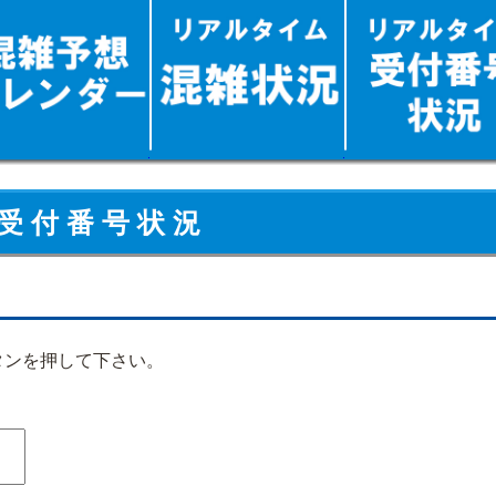
受 付 番 号 状 況
タンを押して下さい。