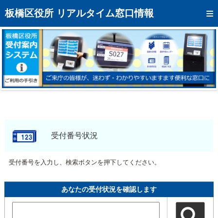
トップページへ
板橋区役所 リアルタイム窓口情報
混雑予想カレンダー
リアルタイム混雑状況
リアルタイム受付番号状況
メール通知登録
お問い合わせ
モバイルサイト
受付番号状況
アクセス
受付番号を入力し、検索ボタンを押下してください。
区役所フロアマップ
あなたの受付状況を確認します