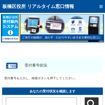
トップページへ
板橋区役所 リアルタイム窓口情報
混雑予想カレンダー
リアルタイム混雑状況
リアルタイム受付番号状況
メール通知登録
お問い合わせ
モバイルサイト
受付番号状況
アクセス
受付番号を入力し、検索ボタンを押下してください。
区役所フロアマップ
あなたの受付状況を確認します