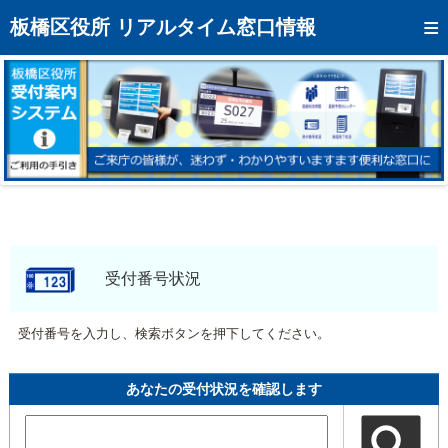
トップページへ
板橋区役所 リアルタイム窓口情報
混雑予想カレンダー
リアルタイム混雑状況
リアルタイム受付番号状況
メール通知登録
お問い合わせ
モバイルサイト
受付番号状況
アクセス
受付番号を入力し、検索ボタンを押下してください。
区役所フロアマップ
あなたの受付状況を確認します