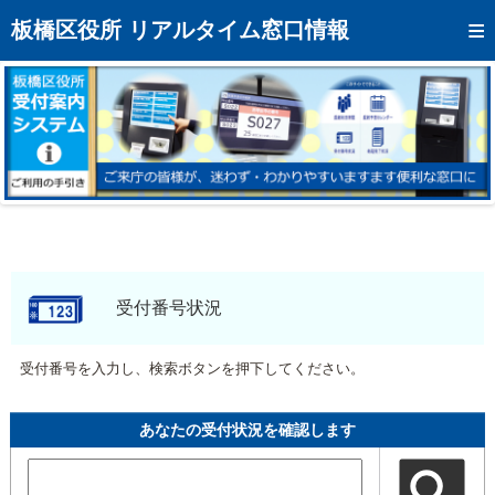
トップページへ
板橋区役所 リアルタイム窓口情報
混雑予想カレンダー
リアルタイム混雑状況
リアルタイム受付番号状況
メール通知登録
お問い合わせ
モバイルサイト
受付番号状況
アクセス
受付番号を入力し、検索ボタンを押下してください。
区役所フロアマップ
あなたの受付状況を確認します