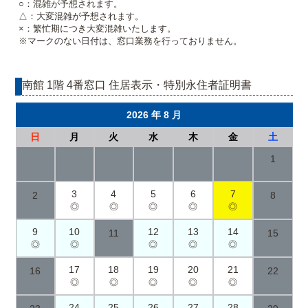
○：混雑が予想されます。
△：大変混雑が予想されます。
×：繁忙期につき大変混雑いたします。
※マークのない日付は、窓口業務を行っておりません。
南館 1階 4番窓口 住居表示・特別永住者証明書
2026 年 8 月
日
月
火
水
木
金
土
1
3
4
5
6
7
2
8
◎
◎
◎
◎
◎
9
10
12
13
14
11
15
◎
◎
◎
◎
◎
17
18
19
20
21
16
22
◎
◎
◎
◎
◎
24
25
26
27
28