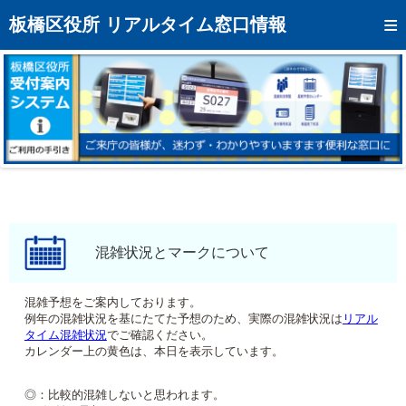
トップページへ
板橋区役所 リアルタイム窓口情報
混雑予想カレンダー
リアルタイム混雑状況
リアルタイム受付番号状況
メール通知登録
お問い合わせ
モバイルサイト
混雑状況とマークについて
アクセス
混雑予想をご案内しております。
例年の混雑状況を基にたてた予想のため、実際の混雑状況は
リアル
区役所フロアマップ
タイム混雑状況
でご確認ください。
カレンダー上の黄色は、本日を表示しています。
◎：比較的混雑しないと思われます。